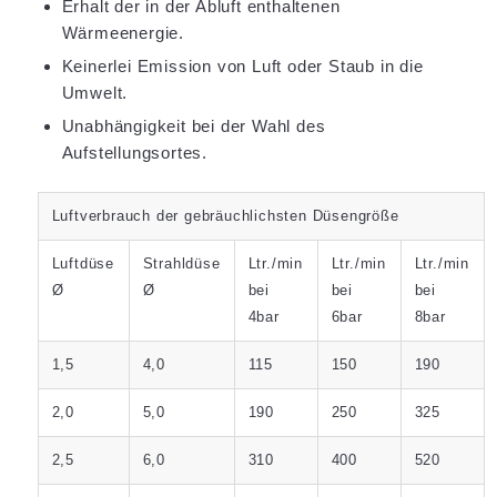
Erhalt der in der Abluft enthaltenen
Wärmeenergie.
Keinerlei Emission von Luft oder Staub in die
Umwelt.
Unabhängigkeit bei der Wahl des
Aufstellungsortes.
Luftverbrauch der gebräuchlichsten Düsengröße
Luftdüse
Strahldüse
Ltr./min
Ltr./min
Ltr./min
Ø
Ø
bei
bei
bei
4bar
6bar
8bar
1,5
4,0
115
150
190
2,0
5,0
190
250
325
2,5
6,0
310
400
520