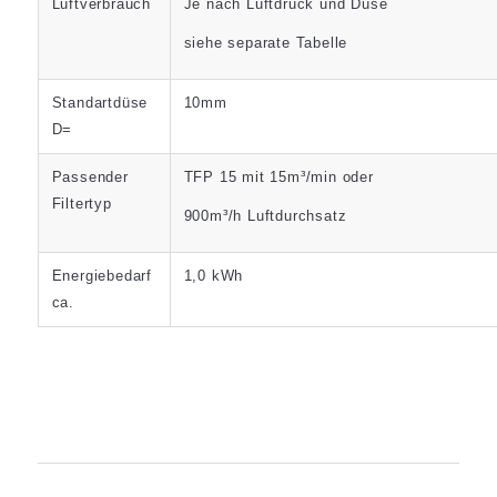
Luftverbrauch
Je nach Luftdruck und Düse
siehe separate Tabelle
Standartdüse
10mm
D=
Passender
TFP 15 mit 15m³/min oder
Filtertyp
900m³/h Luftdurchsatz
Energiebedarf
1,0 kWh
ca.